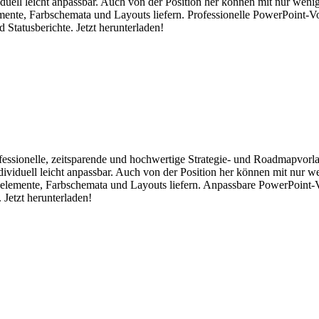
iduell leicht anpassbar. Auch von der Position her können mit nur weni
emente, Farbschemata und Layouts liefern. Professionelle PowerPoint-V
 Statusberichte. Jetzt herunterladen!
rofessionelle, zeitsparende und hochwertige Strategie- und Roadmapvorl
ndividuell leicht anpassbar. Auch von der Position her können mit nur 
gnelemente, Farbschemata und Layouts liefern. Anpassbare PowerPoint-V
 Jetzt herunterladen!