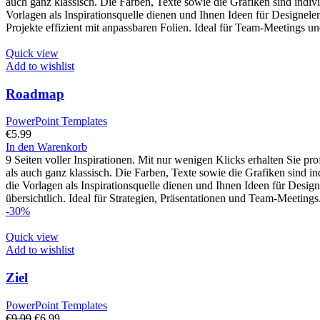
auch ganz klassisch. Die Farben, Texte sowie die Grafiken sind indiv
Vorlagen als Inspirationsquelle dienen und Ihnen Ideen für Designel
Projekte effizient mit anpassbaren Folien. Ideal für Team-Meetings und
Quick view
Add to wishlist
Roadmap
PowerPoint Templates
€
5.99
In den Warenkorb
9 Seiten voller Inspirationen. Mit nur wenigen Klicks erhalten Sie p
als auch ganz klassisch. Die Farben, Texte sowie die Grafiken sind i
die Vorlagen als Inspirationsquelle dienen und Ihnen Ideen für Desi
übersichtlich. Ideal für Strategien, Präsentationen und Team-Meetings.
-30%
Quick view
Add to wishlist
Ziel
PowerPoint Templates
€
9.99
€
6.99