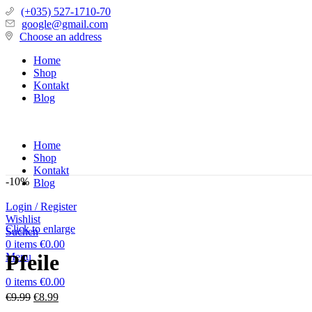
(+035) 527-1710-70
google@gmail.com
Choose an address
Home
Shop
Kontakt
Blog
Home
Shop
Kontakt
-10%
Blog
Login / Register
Wishlist
Click to enlarge
Suchen
0
items
€
0.00
Pfeile
Menu
0
items
€
0.00
€
9.99
€
8.99