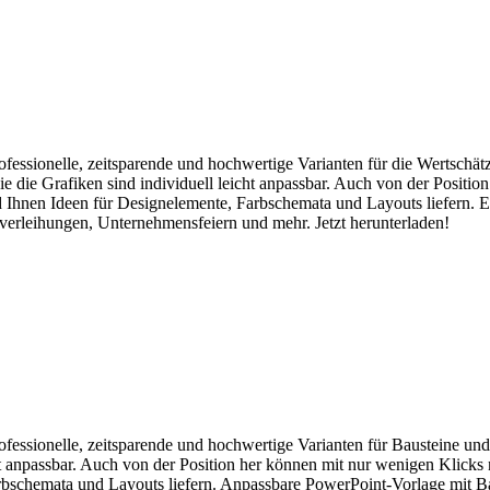
professionelle, zeitsparende und hochwertige Varianten für die Wertsch
e die Grafiken sind individuell leicht anpassbar. Auch von der Positio
d Ihnen Ideen für Designelemente, Farbschemata und Layouts liefern. E
isverleihungen, Unternehmensfeiern und mehr. Jetzt herunterladen!
professionelle, zeitsparende und hochwertige Varianten für Bausteine u
cht anpassbar. Auch von der Position her können mit nur wenigen Klicks
arbschemata und Layouts liefern. Anpassbare PowerPoint-Vorlage mit Ba