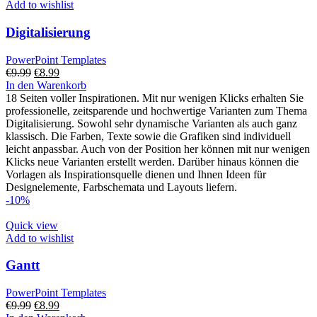
Add to wishlist
Digitalisierung
PowerPoint Templates
Ursprünglicher
Aktueller
€
9.99
€
8.99
Preis
Preis
In den Warenkorb
war:
ist:
18 Seiten voller Inspirationen. Mit nur wenigen Klicks erhalten Sie
€9.99
€8.99.
professionelle, zeitsparende und hochwertige Varianten zum Thema
Digitalisierung. Sowohl sehr dynamische Varianten als auch ganz
klassisch. Die Farben, Texte sowie die Grafiken sind individuell
leicht anpassbar. Auch von der Position her können mit nur wenigen
Klicks neue Varianten erstellt werden. Darüber hinaus können die
Vorlagen als Inspirationsquelle dienen und Ihnen Ideen für
Designelemente, Farbschemata und Layouts liefern.
-10%
Quick view
Add to wishlist
Gantt
PowerPoint Templates
Ursprünglicher
Aktueller
€
9.99
€
8.99