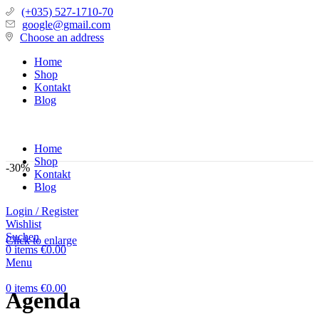
(+035) 527-1710-70
google@gmail.com
Choose an address
Home
Shop
Kontakt
Blog
Home
Shop
-30%
Kontakt
Blog
Login / Register
Wishlist
Suchen
Click to enlarge
0
items
€
0.00
Menu
0
items
€
0.00
Agenda