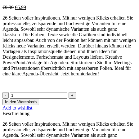
Ursprünglicher
Aktueller
€
9.99
€
6.99
Preis
Preis
26 Seiten voller Inspirationen. Mit nur wenigen Klicks erhalten Sie
war:
ist:
professionelle, zeitsparende und hochwertige Varianten für eine
€9.99
€6.99.
Agenda. Sowohl sehr dynamische Varianten als auch ganz
klassisch. Die Farben, Texte sowie die Grafiken sind individuell
leicht anpassbar. Auch von der Position her können mit nur wenigen
Klicks neue Varianten erstellt werden. Darüber hinaus können die
Vorlagen als Inspirationsquelle dienen und Ihnen Ideen für
Designelemente, Farbschemata und Layouts liefern. Kreative
PowerPoint-Vorlage für Agenden: Strukturieren Sie Ihre Meetings
und Präsentationen übersichtlich mit anpassbaren Folien. Ideal für
eine klare Agenda-Übersicht. Jetzt herunterladen!
Agenda
Menge
In den Warenkorb
Add to wishlist
Beschreibung
26 Seiten voller Inspirationen. Mit nur wenigen Klicks erhalten Sie
professionelle, zeitsparende und hochwertige Varianten für eine
Agenda. Sowohl sehr dynamische Varianten als auch ganz