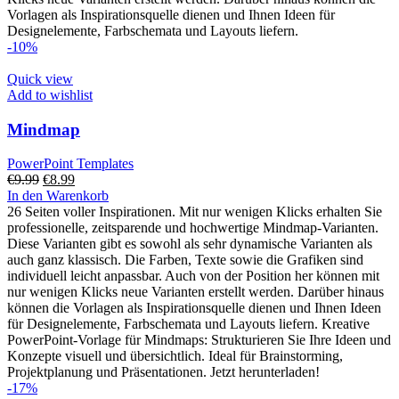
Vorlagen als Inspirationsquelle dienen und Ihnen Ideen für
Designelemente, Farbschemata und Layouts liefern.
-10%
Quick view
Add to wishlist
Mindmap
PowerPoint Templates
Ursprünglicher
Aktueller
€
9.99
€
8.99
Preis
Preis
In den Warenkorb
war:
ist:
26 Seiten voller Inspirationen. Mit nur wenigen Klicks erhalten Sie
€9.99
€8.99.
professionelle, zeitsparende und hochwertige Mindmap-Varianten.
Diese Varianten gibt es sowohl als sehr dynamische Varianten als
auch ganz klassisch. Die Farben, Texte sowie die Grafiken sind
individuell leicht anpassbar. Auch von der Position her können mit
nur wenigen Klicks neue Varianten erstellt werden. Darüber hinaus
können die Vorlagen als Inspirationsquelle dienen und Ihnen Ideen
für Designelemente, Farbschemata und Layouts liefern. Kreative
PowerPoint-Vorlage für Mindmaps: Strukturieren Sie Ihre Ideen und
Konzepte visuell und übersichtlich. Ideal für Brainstorming,
Projektplanung und Präsentationen. Jetzt herunterladen!
-17%