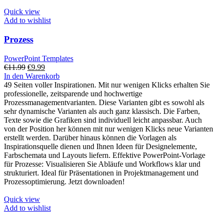
Quick view
Add to wishlist
Prozess
PowerPoint Templates
Ursprünglicher
Aktueller
€
11.99
€
9.99
Preis
Preis
In den Warenkorb
war:
ist:
49 Seiten voller Inspirationen. Mit nur wenigen Klicks erhalten Sie
€11.99
€9.99.
professionelle, zeitsparende und hochwertige
Prozessmanagementvarianten. Diese Varianten gibt es sowohl als
sehr dynamische Varianten als auch ganz klassisch. Die Farben,
Texte sowie die Grafiken sind individuell leicht anpassbar. Auch
von der Position her können mit nur wenigen Klicks neue Varianten
erstellt werden. Darüber hinaus können die Vorlagen als
Inspirationsquelle dienen und Ihnen Ideen für Designelemente,
Farbschemata und Layouts liefern. Effektive PowerPoint-Vorlage
für Prozesse: Visualisieren Sie Abläufe und Workflows klar und
strukturiert. Ideal für Präsentationen in Projektmanagement und
Prozessoptimierung. Jetzt downloaden!
Quick view
Add to wishlist