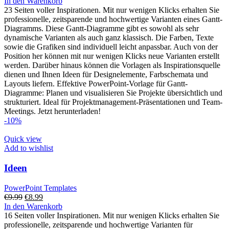
Preis
Preis
In den Warenkorb
war:
ist:
23 Seiten voller Inspirationen. Mit nur wenigen Klicks erhalten Sie
€9.99
€8.99.
professionelle, zeitsparende und hochwertige Varianten eines Gantt-
Diagramms. Diese Gantt-Diagramme gibt es sowohl als sehr
dynamische Varianten als auch ganz klassisch. Die Farben, Texte
sowie die Grafiken sind individuell leicht anpassbar. Auch von der
Position her können mit nur wenigen Klicks neue Varianten erstellt
werden. Darüber hinaus können die Vorlagen als Inspirationsquelle
dienen und Ihnen Ideen für Designelemente, Farbschemata und
Layouts liefern. Effektive PowerPoint-Vorlage für Gantt-
Diagramme: Planen und visualisieren Sie Projekte übersichtlich und
strukturiert. Ideal für Projektmanagement-Präsentationen und Team-
Meetings. Jetzt herunterladen!
-10%
Quick view
Add to wishlist
Ideen
PowerPoint Templates
Ursprünglicher
Aktueller
€
9.99
€
8.99
Preis
Preis
In den Warenkorb
war:
ist:
16 Seiten voller Inspirationen. Mit nur wenigen Klicks erhalten Sie
€9.99
€8.99.
professionelle, zeitsparende und hochwertige Varianten für