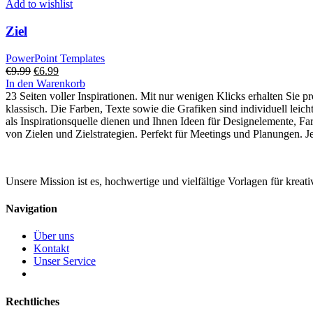
Add to wishlist
Ziel
PowerPoint Templates
Ursprünglicher
Aktueller
€
9.99
€
6.99
Preis
Preis
In den Warenkorb
war:
ist:
23 Seiten voller Inspirationen. Mit nur wenigen Klicks erhalten Sie p
€9.99
€6.99.
klassisch. Die Farben, Texte sowie die Grafiken sind individuell lei
als Inspirationsquelle dienen und Ihnen Ideen für Designelemente, Far
von Zielen und Zielstrategien. Perfekt für Meetings und Planungen. 
Unsere Mission ist es, hochwertige und vielfältige Vorlagen für kreat
Navigation
Über uns
Kontakt
Unser Service
Rechtliches