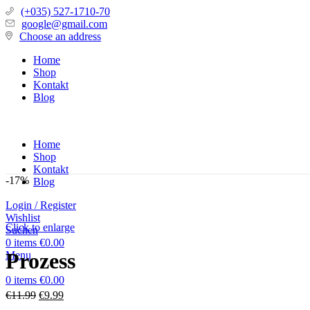
(+035) 527-1710-70
google@gmail.com
Choose an address
Home
Shop
Kontakt
Blog
Home
Shop
Kontakt
-17%
Blog
Login / Register
Wishlist
Click to enlarge
Suchen
0
items
€
0.00
Prozess
Menu
0
items
€
0.00
Ursprünglicher
Aktueller
€
11.99
€
9.99
Preis
Preis