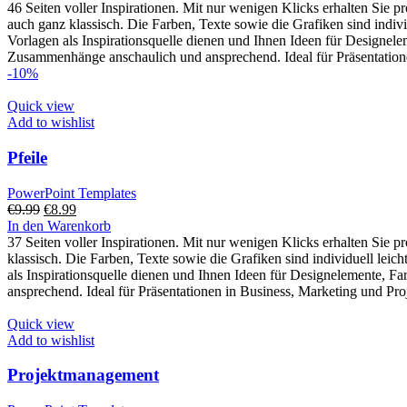
46 Seiten voller Inspirationen. Mit nur wenigen Klicks erhalten Sie p
auch ganz klassisch. Die Farben, Texte sowie die Grafiken sind indiv
Vorlagen als Inspirationsquelle dienen und Ihnen Ideen für Designel
Zusammenhänge anschaulich und ansprechend. Ideal für Präsentatione
-10%
Quick view
Add to wishlist
Pfeile
PowerPoint Templates
Ursprünglicher
Aktueller
€
9.99
€
8.99
Preis
Preis
In den Warenkorb
war:
ist:
37 Seiten voller Inspirationen. Mit nur wenigen Klicks erhalten Sie p
€9.99
€8.99.
klassisch. Die Farben, Texte sowie die Grafiken sind individuell lei
als Inspirationsquelle dienen und Ihnen Ideen für Designelemente, 
ansprechend. Ideal für Präsentationen in Business, Marketing und Pr
Quick view
Add to wishlist
Projektmanagement