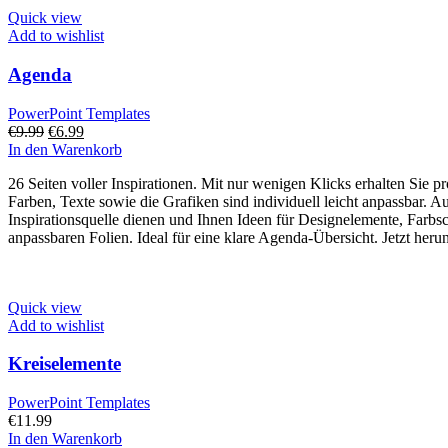
Quick view
Add to wishlist
Agenda
PowerPoint Templates
Ursprünglicher
Aktueller
€
9.99
€
6.99
Preis
Preis
In den Warenkorb
war:
ist:
26 Seiten voller Inspirationen. Mit nur wenigen Klicks erhalten Sie 
€9.99
€6.99.
Farben, Texte sowie die Grafiken sind individuell leicht anpassbar. 
Inspirationsquelle dienen und Ihnen Ideen für Designelemente, Farbs
anpassbaren Folien. Ideal für eine klare Agenda-Übersicht. Jetzt heru
Quick view
Add to wishlist
Kreiselemente
PowerPoint Templates
€
11.99
In den Warenkorb