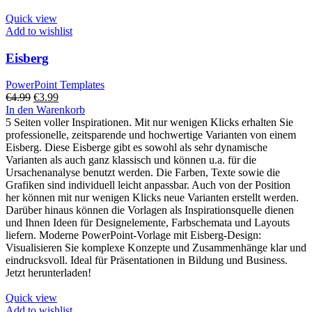
Quick view
Add to wishlist
Eisberg
PowerPoint Templates
Ursprünglicher
Aktueller
€
4.99
€
3.99
Preis
Preis
In den Warenkorb
war:
ist:
5 Seiten voller Inspirationen. Mit nur wenigen Klicks erhalten Sie
€4.99
€3.99.
professionelle, zeitsparende und hochwertige Varianten von einem
Eisberg. Diese Eisberge gibt es sowohl als sehr dynamische
Varianten als auch ganz klassisch und können u.a. für die
Ursachenanalyse benutzt werden. Die Farben, Texte sowie die
Grafiken sind individuell leicht anpassbar. Auch von der Position
her können mit nur wenigen Klicks neue Varianten erstellt werden.
Darüber hinaus können die Vorlagen als Inspirationsquelle dienen
und Ihnen Ideen für Designelemente, Farbschemata und Layouts
liefern. Moderne PowerPoint-Vorlage mit Eisberg-Design:
Visualisieren Sie komplexe Konzepte und Zusammenhänge klar und
eindrucksvoll. Ideal für Präsentationen in Bildung und Business.
Jetzt herunterladen!
Quick view
Add to wishlist