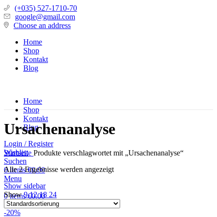
(+035) 527-1710-70
google@gmail.com
Choose an address
Home
Shop
Kontakt
Blog
Home
Shop
Kontakt
Ursachenanalyse
Blog
Login / Register
Wishlist
Startseite
Produkte verschlagwortet mit „Ursachenanalyse“
Suchen
Alle 2 Ergebnisse werden angezeigt
0
items
€
0.00
Menu
Show sidebar
Show
9
12
18
24
0
items
€
0.00
-20%