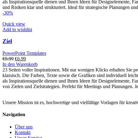
als Inspirationsquelle dienen und Ihnen Ideen für Designelemente, 
und Risiken klar und strukturiert. Ideal für strategische Planungen und
-30%
Quick view
Add to wishlist
Ziel
PowerPoint Templates
Ursprünglicher
Aktueller
€
9.99
€
6.99
Preis
Preis
In den Warenkorb
war:
ist:
23 Seiten voller Inspirationen. Mit nur wenigen Klicks erhalten Sie p
€9.99
€6.99.
klassisch. Die Farben, Texte sowie die Grafiken sind individuell lei
als Inspirationsquelle dienen und Ihnen Ideen für Designelemente, Far
von Zielen und Zielstrategien. Perfekt für Meetings und Planungen. 
Unsere Mission ist es, hochwertige und vielfältige Vorlagen für kreat
Navigation
Über uns
Kontakt
Unser Service