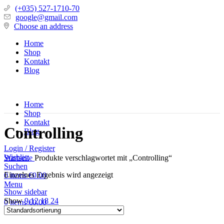
(+035) 527-1710-70
google@gmail.com
Choose an address
Home
Shop
Kontakt
Blog
Home
Shop
Kontakt
Controlling
Blog
Login / Register
Wishlist
Startseite
Produkte verschlagwortet mit „Controlling“
Suchen
Einzelnes Ergebnis wird angezeigt
0
items
€
0.00
Menu
Show sidebar
Show
9
12
18
24
0
items
€
0.00